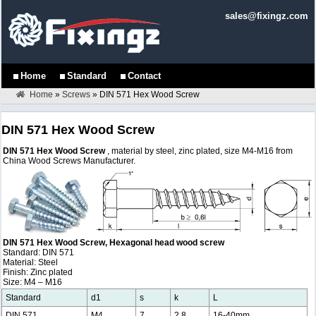
sales@fixingz.com
Home
Standard
Contact
Home
»
Screws
»
DIN 571 Hex Wood Screw
DIN 571 Hex Wood Screw
DIN 571 Hex Wood Screw
, material by steel, zinc plated, size M4-M16 from
China Wood Screws Manufacturer.
DIN 571 Hex Wood Screw, Hexagonal head wood screw
Standard: DIN 571
Material: Steel
Finish: Zinc plated
Size: M4 – M16
Standard
d1
s
k
L
DIN 571
M4
7
2.8
16-40mm