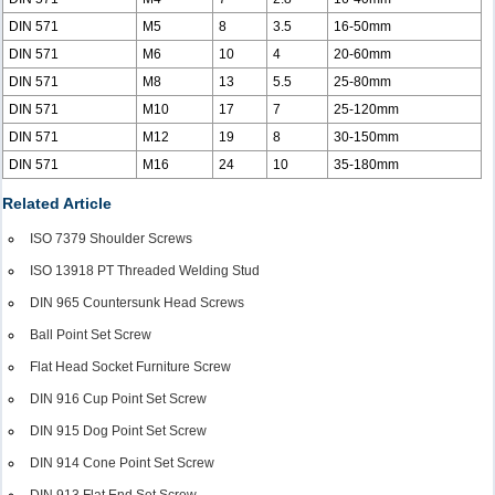
DIN 571
M5
8
3.5
16-50mm
DIN 571
M6
10
4
20-60mm
DIN 571
M8
13
5.5
25-80mm
DIN 571
M10
17
7
25-120mm
DIN 571
M12
19
8
30-150mm
DIN 571
M16
24
10
35-180mm
Related Article
ISO 7379 Shoulder Screws
ISO 13918 PT Threaded Welding Stud
DIN 965 Countersunk Head Screws
Ball Point Set Screw
Flat Head Socket Furniture Screw
DIN 916 Cup Point Set Screw
DIN 915 Dog Point Set Screw
DIN 914 Cone Point Set Screw